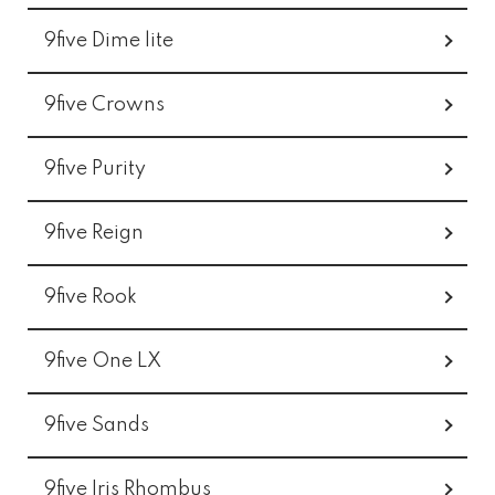
9five Dime lite
9five Crowns
9five Purity
9five Reign
9five Rook
9five One LX
9five Sands
9five Iris Rhombus