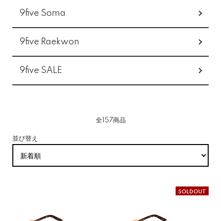
9five Soma
9five Raekwon
9five SALE
全157商品
並び替え
SOLDOUT