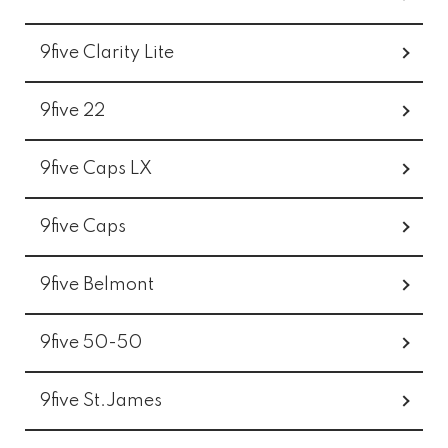
9five Clarity Lite
9five 22
9five Caps LX
9five Caps
9five Belmont
9five 50-50
9five St.James