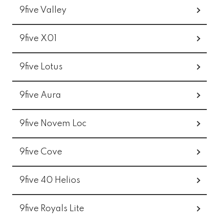
9five Valley
9five X01
9five Lotus
9five Aura
9five Novem Loc
9five Cove
9five 40 Helios
9five Royals Lite