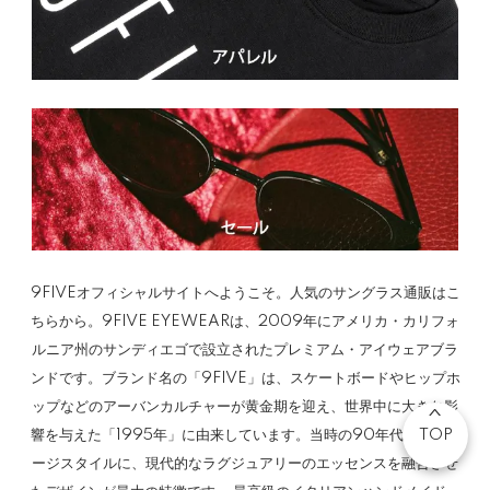
9FIVEオフィシャルサイトへようこそ。人気のサングラス通販はこ
ちらから。9FIVE EYEWEARは、2009年にアメリカ・カリフォ
ルニア州のサンディエゴで設立されたプレミアム・アイウェアブラ
ンドです。ブランド名の「9FIVE」は、スケートボードやヒップホ
ップなどのアーバンカルチャーが黄金期を迎え、世界中に大きな影
響を与えた「1995年」に由来しています。当時の90年代ヴィンテ
TOP
ージスタイルに、現代的なラグジュアリーのエッセンスを融合させ