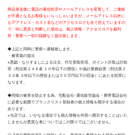
商品発送後に電話の着信拒否やメールアドレスを変更して、ご連絡
が不通となるお客様もいらっしゃいますが、メールアドレス以外に
もIPアドレス・ホスト名などのアクセスログも全て控えていますの
で、特に悪質と判断した場合は、個人情報・アクセスログを裁判
所・警察へ一切の躊躇なく提出致します。
◆上記と同時に警察へ通報致します。
・被害届の提出
※悪戯・なりすましによる注文、代引受取拒否、ポイント詐取は詐欺
罪（刑法第２４６条 １０年以下の懲役）や偽計業務妨害（刑法第２
３３条 ３年以下の懲役または５０万円以下の罰金）にあたる犯罪に
なります。
◆同様の被害を防止する為、宅配会社･通信販売協会・携帯電話会社
に必要な範囲でブラックリスト登録者の個人情報を開示する場合が
あります。
※当店では、いかなる場合でも個人情報を外部へ開示することはいた
しませんが悪質な者についてはこの限りではございません。