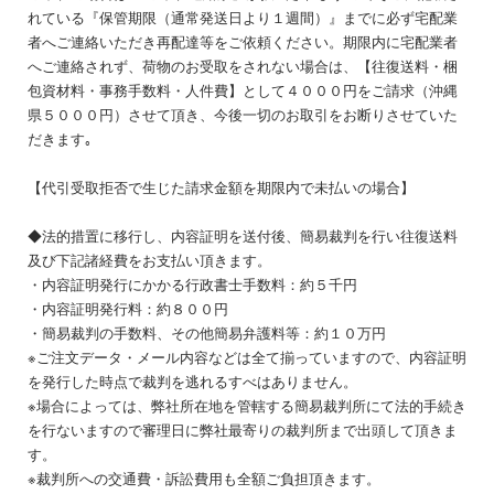
れている『保管期限（通常発送日より１週間）』までに必ず宅配業
者へご連絡いただき再配達等をご依頼ください。期限内に宅配業者
へご連絡されず、荷物のお受取をされない場合は、【往復送料・梱
包資材料・事務手数料・人件費】として４０００円をご請求（沖縄
県５０００円）させて頂き、今後一切のお取引をお断りさせていた
だきます｡
【代引受取拒否で生じた請求金額を期限内で未払いの場合】
◆法的措置に移行し、内容証明を送付後、簡易裁判を行い往復送料
及び下記諸経費をお支払い頂きます。
・内容証明発行にかかる行政書士手数料：約５千円
・内容証明発行料：約８００円
・簡易裁判の手数料、その他簡易弁護料等：約１０万円
※ご注文データ・メール内容などは全て揃っていますので、内容証明
を発行した時点で裁判を逃れるすべはありません。
※場合によっては、弊社所在地を管轄する簡易裁判所にて法的手続き
を行ないますので審理日に弊社最寄りの裁判所まで出頭して頂きま
す。
※裁判所への交通費・訴訟費用も全額ご負担頂きます。