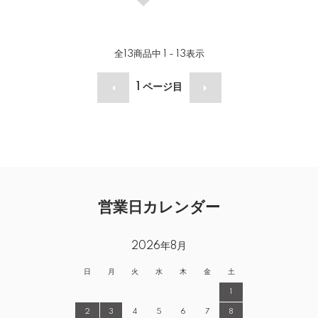
全
13
商品中
1 - 13
表示
1
ページ目
営業日カレンダー
2026年8月
日
月
火
水
木
金
土
1
2
3
4
5
6
7
8