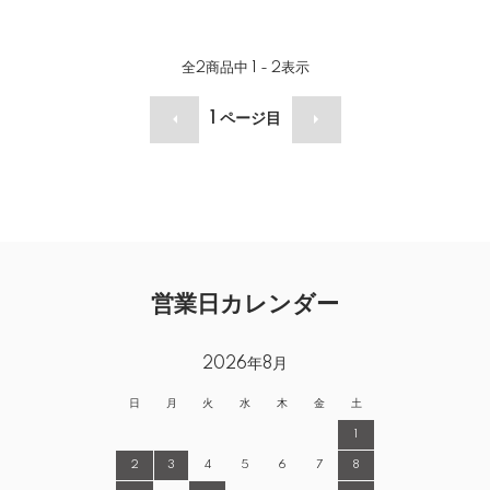
全
2
商品中
1 - 2
表示
1
ページ目
営業日カレンダー
2026年8月
日
月
火
水
木
金
土
1
2
3
4
5
6
7
8