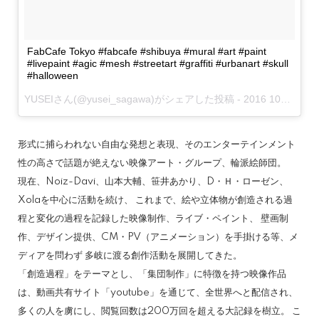
FabCafe Tokyo #fabcafe #shibuya #mural #art #paint
#livepaint #agic #mesh #streetart #graffiti #urbanart #skull
#halloween
YUSEIさん(@yusei_sagawa)がシェアした投稿 -
2016 10月 26 8:45午後 PDT
形式に捕らわれない自由な発想と表現、そのエンターテインメント
性の高さで話題が絶えない映像アート・グループ、輪派絵師団。
現在、Noiz-Davi、山本大輔、笹井あかり、D・Ｈ・ローゼン、
Xolaを中心に活動を続け、 これまで、絵や立体物が創造される過
程と変化の過程を記録した映像制作、ライブ・ペイント、 壁画制
作、デザイン提供、CM・PV（アニメーション）を手掛ける等、メ
ディアを問わず 多岐に渡る創作活動を展開してきた。
「創造過程」をテーマとし、「集団制作」に特徴を持つ映像作品
は、動画共有サイト「youtube」を通じて、全世界へと配信され、
多くの人を虜にし、閲覧回数は200万回を超える大記録を樹立。 こ