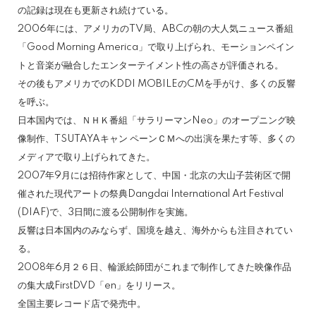
の記録は現在も更新され続けている。
2006年には、アメリカのTV局、ABCの朝の大人気ニュース番組
「Good Morning America」で取り上げられ、モーションペイン
トと音楽が融合したエンターテイメント性の高さが評価される。
その後もアメリカでのKDDI MOBILEのCMを手がけ、多くの反響
を呼ぶ。
日本国内では、ＮＨＫ番組「サラリーマンNeo」のオープニング映
像制作、TSUTAYAキャン ペーンＣＭへの出演を果たす等、多くの
メディアで取り上げられてきた。
2007年9月には招待作家として、中国・北京の大山子芸術区で開
催された現代アートの祭典Dangdai International Art Festival
(DIAF)で、3日間に渡る公開制作を実施。
反響は日本国内のみならず、国境を越え、海外からも注目されてい
る。
2008年6月２６日、輪派絵師団がこれまで制作してきた映像作品
の集大成FirstDVD「en」をリリース。
全国主要レコード店で発売中。