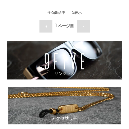
全
6
商品中
1 - 6
表示
1
ページ目