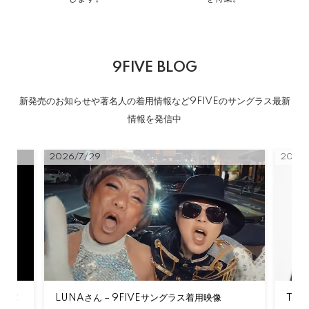
9FIVE BLOG
新発売のお知らせや著名人の着用情報など9FIVEのサングラス最新
情報を発信中
2026/7/29
2026/
登場！
LUNAさん – 9FIVEサングラス着用映像
Tor