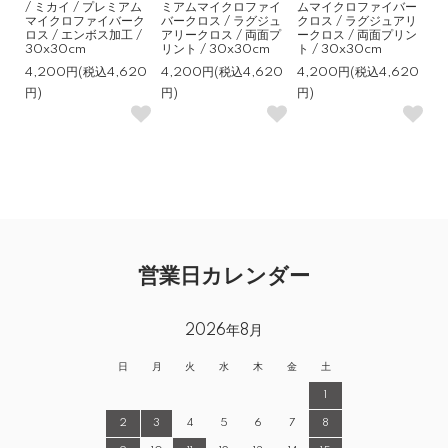
/ ミカイ / プレミアム
ミアムマイクロファイ
ムマイクロファイバー
マイクロファイバーク
バークロス / ラグジュ
クロス / ラグジュアリ
ロス / エンボス加工 /
アリークロス / 両面プ
ークロス / 両面プリン
30x30cm
リント / 30x30cm
ト / 30x30cm
4,200円(税込4,620
4,200円(税込4,620
4,200円(税込4,620
円)
円)
円)
営業日カレンダー
2026年8月
日
月
火
水
木
金
土
1
2
3
4
5
6
7
8