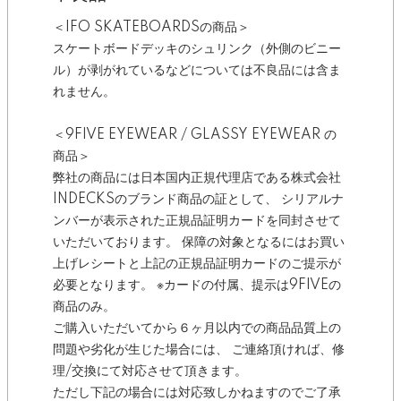
＜IFO SKATEBOARDSの商品＞
スケートボードデッキのシュリンク（外側のビニー
ル）が剥がれているなどについては不良品には含ま
れません。
＜9FIVE EYEWEAR / GLASSY EYEWEAR の
商品＞
弊社の商品には日本国内正規代理店である株式会社
INDECKSのブランド商品の証として、 シリアルナ
ンバーが表示された正規品証明カードを同封させて
いただいております。 保障の対象となるにはお買い
上げレシートと上記の正規品証明カードのご提示が
必要となります。 ※カードの付属、提示は9FIVEの
商品のみ。
ご購入いただいてから６ヶ月以内での商品品質上の
問題や劣化が生じた場合には、 ご連絡頂ければ、修
理/交換にて対応させて頂きます。
ただし下記の場合には対応致しかねますのでご了承