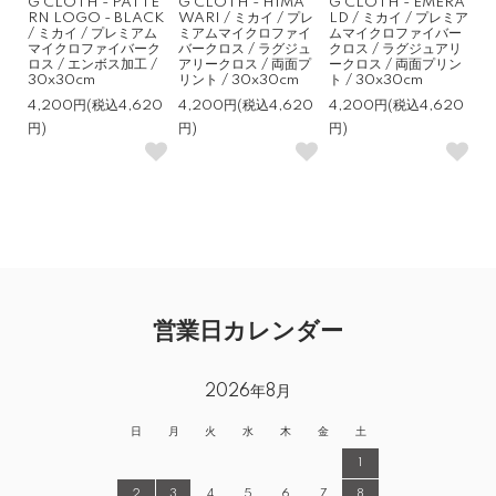
G CLOTH - PATTE
G CLOTH - HIMA
G CLOTH - EMERA
RN LOGO - BLACK
WARI / ミカイ / プレ
LD / ミカイ / プレミア
/ ミカイ / プレミアム
ミアムマイクロファイ
ムマイクロファイバー
マイクロファイバーク
バークロス / ラグジュ
クロス / ラグジュアリ
ロス / エンボス加工 /
アリークロス / 両面プ
ークロス / 両面プリン
30x30cm
リント / 30x30cm
ト / 30x30cm
4,200円(税込4,620
4,200円(税込4,620
4,200円(税込4,620
円)
円)
円)
営業日カレンダー
2026年8月
日
月
火
水
木
金
土
1
2
3
4
5
6
7
8