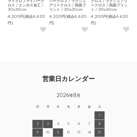
マイクロファイバーク
バークロス / ラグジュ
クロス / ラグジュアリ
ロス / エンボス加工 /
アリークロス / 両面プ
ークロス / 両面プリン
30x30cm
リント / 30x30cm
ト / 30x30cm
4,200円(税込4,620
4,200円(税込4,620
4,200円(税込4,620
円)
円)
円)
営業日カレンダー
2026年8月
日
月
火
水
木
金
土
1
2
3
4
5
6
7
8
9
10
11
12
13
14
15