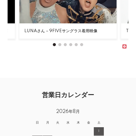
登場！
LUNAさん – 9FIVEサングラス着用映像
Tor
営業日カレンダー
2026年8月
日
月
火
水
木
金
土
1