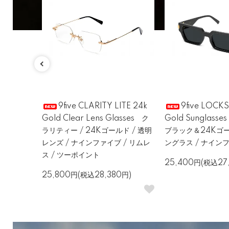
icro Cu
9five CLARITY LITE 24k
9five LOCKS
ard マイ
Gold Clear Lens Glasses ク
Gold Sunglass
ド / ゴ
ラリティー / 24Kゴールド / 透明
ブラック＆24Kゴー
サングラス
レンズ / ナインファイブ / リムレ
ングラス / ナイン
ス / ツーポイント
25,400円(税込27
)
25,800円(税込28,380円)