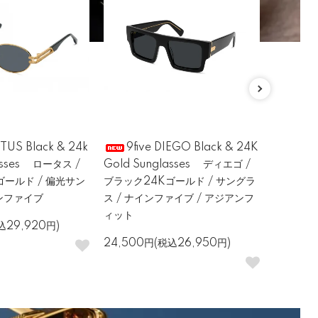
OTUS Black & 24k
9five DIEGO Black & 24K
9fi
lasses ロータス /
Gold Sunglasses ディエゴ /
Gold Cl
ゴールド / 偏光サン
ブラック24Kゴールド / サングラ
リティー 
インファイブ
ス / ナインファイブ / アジアンフ
/ クリア
ィット
イブ
込29,920円)
24,500円(税込26,950円)
27,200