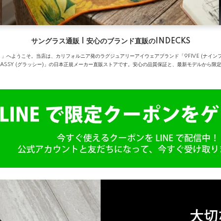
サングラス通販 | 安心のブランド直販のINDECKS
）」へようこそ。当店は、カリフォルニア発のラグジュアリーアイウェアブランド「9FIVE (ナイ
GLASSY (グラッシー)」の日本正規メーカー直販ストアです。安心の品質保証と、最新モデルか