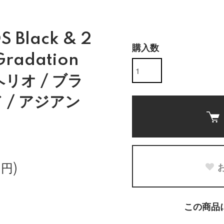
S Black & 2
購入数
Gradation
ヘリオ / ブラ
 / アジアン
0円)
この商品