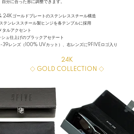
、自分に合った形に調整できます。
 & 24Kゴールドプレートのステンレススチール構造
 のステンレススチール製ヒンジを各テンプルに採用
のメタルアクセント
ッシュ仕上げのブラックアセテート
R-39レンズ（100% UVカット）、右レンズに9FIVEロゴ入り
24K
◇ GOLD COLLECTION ◇