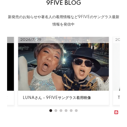
9FIVE BLOG
新発売のお知らせや著名人の着用情報など9FIVEのサングラス最新
情報を発信中
2026/7/29
2026/
登場！
LUNAさん – 9FIVEサングラス着用映像
Tor