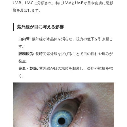
UV-B、UV-Cに分類され、特にUV-AとUV-Bが目や皮膚に悪影
響を及ぼします。
紫外線が目に与える影響
白内障:
紫外線が水晶体を濁らせ、視力の低下を引き起こ
す。
眼精疲労:
長時間紫外線を浴びることで目の疲れや痛みが
発生。
充血・乾燥:
紫外線が目の粘膜を刺激し、炎症や乾燥を招
く。