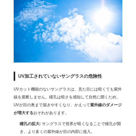
UV加工されていないサングラスの危険性
UVカット機能のないサングラスは、見た目には暗くても紫外
線を遮断しません。瞳孔は暗さを感知して自然に開くため、
UVが目の奥まで届きやすくなり、かえって
紫外線のダメージ
が増大する
おそれがあります。
瞳孔の拡大:
サングラスで視界が暗くなることで瞳孔が開
き、より多くの紫外線が目の内部に侵入。