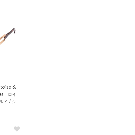
toise &
sses ロイ
ルド / ク