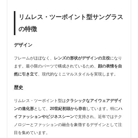
リムレス・ツーポイント型サングラス
の特徴
デザイン
フレームがほぼなく、
レンズの形状がデザインの主役
になり
ます。最小限のパーツで構成されているため、
顔の表情を自
然に引き立て
、現代的なミニマルスタイルを実現します。
歴史
リムレス・ツーポイント型は
クラシックなアイウェアデザイ
ンの進化形
として、
20世紀初頭から存在
しています。特に
ハ
イファッションやビジネスシーン
で支持され、近年ではテク
ノロジーとファッションの融合を象徴するデザインとして注
目を集めています。