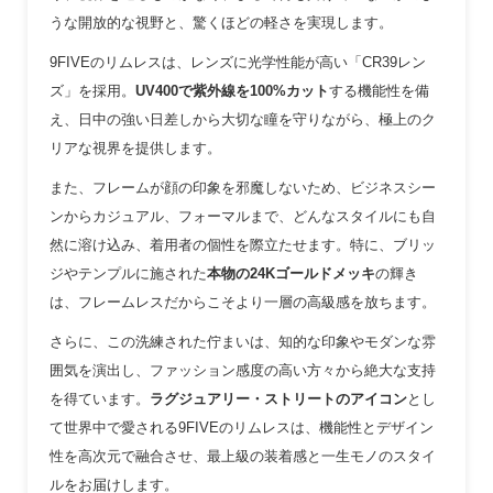
うな開放的な視野と、驚くほどの軽さを実現します。
9FIVEのリムレスは、レンズに光学性能が高い「CR39レン
ズ」を採用。
UV400で紫外線を100%カット
する機能性を備
え、日中の強い日差しから大切な瞳を守りながら、極上のク
リアな視界を提供します。
また、フレームが顔の印象を邪魔しないため、ビジネスシー
ンからカジュアル、フォーマルまで、どんなスタイルにも自
然に溶け込み、着用者の個性を際立たせます。特に、ブリッ
ジやテンプルに施された
本物の24Kゴールドメッキ
の輝き
は、フレームレスだからこそより一層の高級感を放ちます。
さらに、この洗練された佇まいは、知的な印象やモダンな雰
囲気を演出し、ファッション感度の高い方々から絶大な支持
を得ています。
ラグジュアリー・ストリートのアイコン
とし
て世界中で愛される9FIVEのリムレスは、機能性とデザイン
性を高次元で融合させ、最上級の装着感と一生モノのスタイ
ルをお届けします。