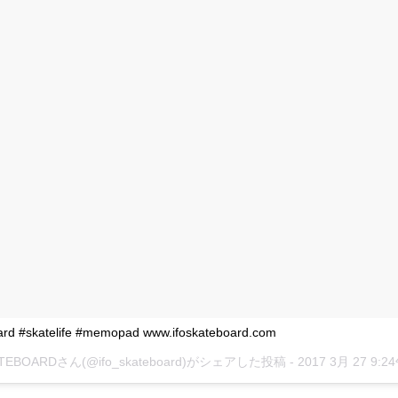
d #skatelife #memopad www.ifoskateboard.com
ATEBOARDさん(@ifo_skateboard)がシェアした投稿 -
2017 3月 27 9: