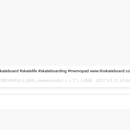
eboard #skatelife #skateboarding #memopad www.ifoskateboard.c
ATEBOARDさん(@ifo_skateboard)がシェアした投稿 -
2017 5月 21 10: