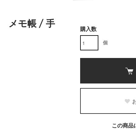
5 メモ帳 / 手
購入数
個
この商品