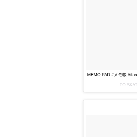
MEMO PAD #メモ帳 #ifoskat
IFO SK