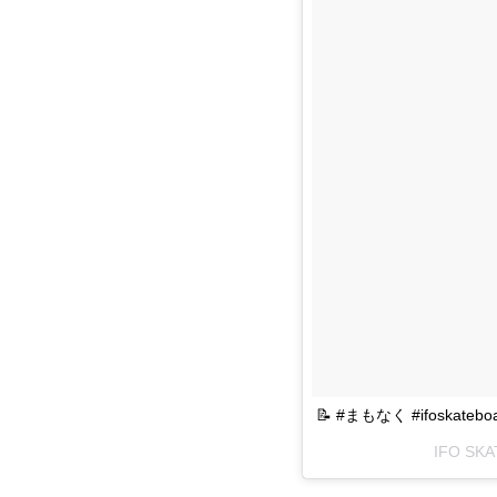
📝 #まもなく #ifoskateboar
IFO SK