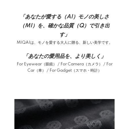
「あなたが愛する（AI）モノの美しさ
（MI）を、確かな品質（Q）で引き出
す」
MIQAIは、モノを愛する大人に贈る、新しい美学です。
「あなたの愛用品を、より美しく」
For Eyewear（眼鏡） / For Camera（カメラ） / For
Car（車） / For Gadget（スマホ・時計）