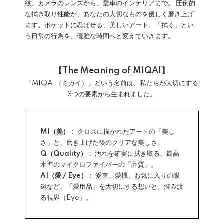
紋、カメラのレンズから、愛車のインテリアまで。 圧倒的
な拭き取り性能が、あなたの大切なものを優しく磨き上げ
ます。ポケットに忍ばせる、美しいアート。「拭く」とい
う日常の行為を、優雅な時間へと変えていきます。
【The Meaning of MIQAI】
「MIQAI（ミカイ）」という名前は、私たちが大切にする
3つの要素から生まれました。
MI（美）
： クロスに描かれたアートの「美し
さ」と、磨き上げた後のクリアな美しさ。
Q（Quality）
： 汚れを確実に拭き取る、最高
水準のマイクロファイバーの「品質」。
AI（愛 / Eye）
： 愛車、愛機、お気に入りの眼
鏡など、「愛用品」を大切にする想いと、澄み渡
る視界（Eye）。