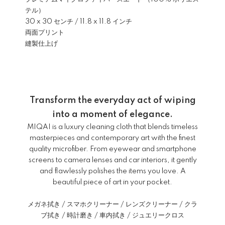
テル）
30 x 30 センチ / 11.8 x 11.8 インチ
両面プリント
縫製仕上げ
Transform the everyday act of wiping
into a moment of elegance.
MIQAI is a luxury cleaning cloth that blends timeless
masterpieces and contemporary art with the finest
quality microfiber. From eyewear and smartphone
screens to camera lenses and car interiors, it gently
and flawlessly polishes the items you love. A
beautiful piece of art in your pocket.
メガネ拭き / スマホクリーナー / レンズクリーナー / クラ
ブ拭き / 時計磨き / 車内拭き / ジュエリークロス