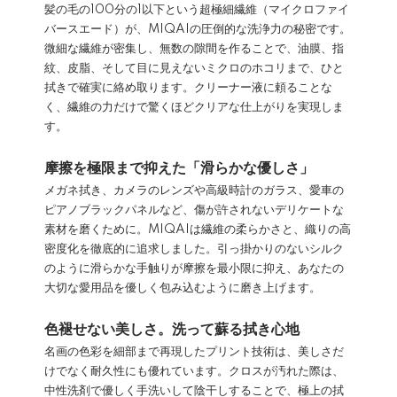
髪の毛の100分の1以下という超極細繊維（マイクロファイ
バースエード）が、MIQAIの圧倒的な洗浄力の秘密です。
微細な繊維が密集し、無数の隙間を作ることで、油膜、指
紋、皮脂、そして目に見えないミクロのホコリまで、ひと
拭きで確実に絡め取ります。クリーナー液に頼ることな
く、繊維の力だけで驚くほどクリアな仕上がりを実現しま
す。
摩擦を極限まで抑えた「滑らかな優しさ」
メガネ拭き、カメラのレンズや高級時計のガラス、愛車の
ピアノブラックパネルなど、傷が許されないデリケートな
素材を磨くために。MIQAIは繊維の柔らかさと、織りの高
密度化を徹底的に追求しました。引っ掛かりのないシルク
のように滑らかな手触りが摩擦を最小限に抑え、あなたの
大切な愛用品を優しく包み込むように磨き上げます。
色褪せない美しさ。洗って蘇る拭き心地
名画の色彩を細部まで再現したプリント技術は、美しさだ
けでなく耐久性にも優れています。クロスが汚れた際は、
中性洗剤で優しく手洗いして陰干しすることで、極上の拭