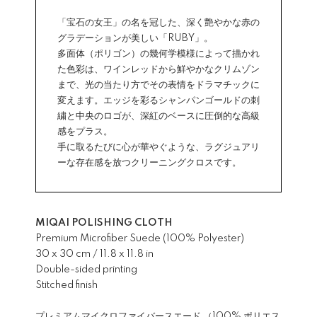
「宝石の女王」の名を冠した、深く艶やかな赤の
グラデーションが美しい「RUBY」。
多面体（ポリゴン）の幾何学模様によって描かれ
た色彩は、ワインレッドから鮮やかなクリムゾン
まで、光の当たり方でその表情をドラマチックに
変えます。エッジを彩るシャンパンゴールドの刺
繍と中央のロゴが、深紅のベースに圧倒的な高級
感をプラス。
手に取るたびに心が華やぐような、ラグジュアリ
ーな存在感を放つクリーニングクロスです。
MIQAI POLISHING CLOTH
Premium Microfiber Suede (100% Polyester)
30 x 30 cm / 11.8 x 11.8 in
Double-sided printing
Stitched finish
プレミアムマイクロファイバースエード （100% ポリエス