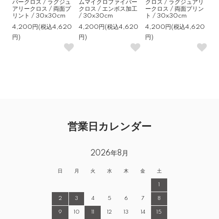
バークロス / ラグジュ
ムマイクロファイバー
クロス / ラグジュアリ
アリークロス / 両面プ
クロス / エンボス加工
ークロス / 両面プリン
リント / 30x30cm
/ 30x30cm
ト / 30x30cm
4,200円(税込4,620
4,200円(税込4,620
4,200円(税込4,620
円)
円)
円)
営業日カレンダー
2026年8月
日
月
火
水
木
金
土
1
2
3
4
5
6
7
8
9
10
11
12
13
14
15