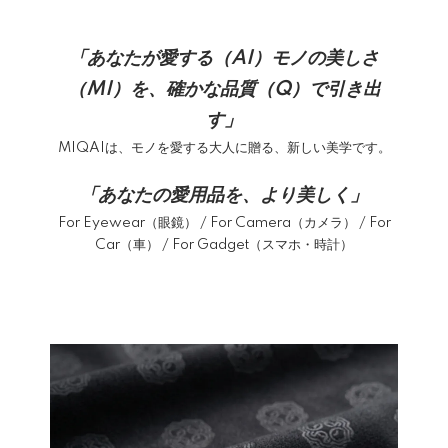
「あなたが愛する（AI）モノの美しさ
（MI）を、確かな品質（Q）で引き出
す」
MIQAIは、モノを愛する大人に贈る、新しい美学です。
「あなたの愛用品を、より美しく」
For Eyewear（眼鏡） / For Camera（カメラ） / For
Car（車） / For Gadget（スマホ・時計）