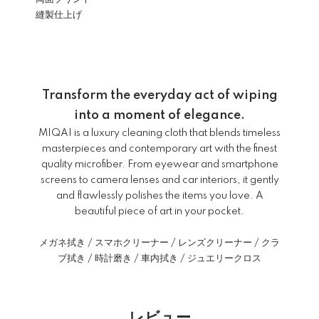
縫製仕上げ
Transform the everyday act of wiping
into a moment of elegance.
MIQAI is a luxury cleaning cloth that blends timeless
masterpieces and contemporary art with the finest
quality microfiber. From eyewear and smartphone
screens to camera lenses and car interiors, it gently
and flawlessly polishes the items you love. A
beautiful piece of art in your pocket.
メガネ拭き / スマホクリーナー / レンズクリーナー / クラ
ブ拭き / 時計磨き / 車内拭き / ジュエリークロス
レビュー