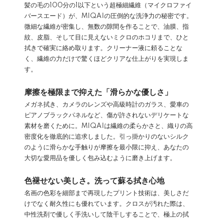
髪の毛の100分の1以下という超極細繊維（マイクロファイ
バースエード）が、MIQAIの圧倒的な洗浄力の秘密です。
微細な繊維が密集し、無数の隙間を作ることで、油膜、指
紋、皮脂、そして目に見えないミクロのホコリまで、ひと
拭きで確実に絡め取ります。クリーナー液に頼ることな
く、繊維の力だけで驚くほどクリアな仕上がりを実現しま
す。
摩擦を極限まで抑えた「滑らかな優しさ」
メガネ拭き、カメラのレンズや高級時計のガラス、愛車の
ピアノブラックパネルなど、傷が許されないデリケートな
素材を磨くために。MIQAIは繊維の柔らかさと、織りの高
密度化を徹底的に追求しました。引っ掛かりのないシルク
のように滑らかな手触りが摩擦を最小限に抑え、あなたの
大切な愛用品を優しく包み込むように磨き上げます。
色褪せない美しさ。洗って蘇る拭き心地
名画の色彩を細部まで再現したプリント技術は、美しさだ
けでなく耐久性にも優れています。クロスが汚れた際は、
中性洗剤で優しく手洗いして陰干しすることで、極上の拭