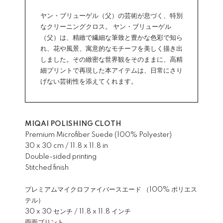
ヤン・ブリューゲル（父）の芸術が息づく、特別
なクリーニングクロス。 ヤン・ブリューゲル
（父）は、精緻で繊細な筆致と豊かな色彩で知ら
れ、花や風景、寓意的なモチーフを美しく描き出
しました。その緻密な世界観をそのままに、高精
細プリントで再現した本アイテムは、日常にさり
げない芸術性を添えてくれます。
MIQAI POLISHING CLOTH
Premium Microfiber Suede (100% Polyester)
30 x 30 cm / 11.8 x 11.8 in
Double-sided printing
Stitched finish
プレミアムマイクロファイバースエード （100% ポリエス
テル）
30 x 30 センチ / 11.8 x 11.8 インチ
両面プリント