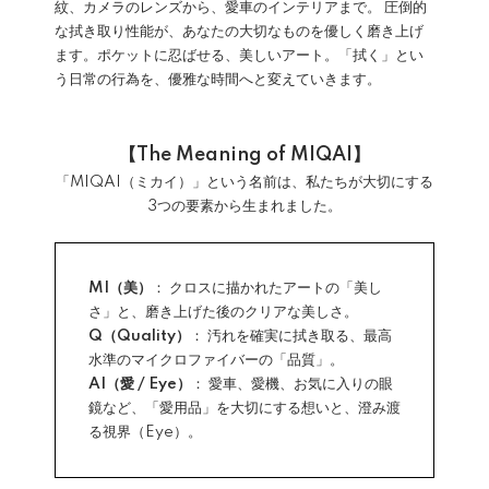
紋、カメラのレンズから、愛車のインテリアまで。 圧倒的
な拭き取り性能が、あなたの大切なものを優しく磨き上げ
ます。ポケットに忍ばせる、美しいアート。「拭く」とい
う日常の行為を、優雅な時間へと変えていきます。
【The Meaning of MIQAI】
「MIQAI（ミカイ）」という名前は、私たちが大切にする
3つの要素から生まれました。
MI（美）
： クロスに描かれたアートの「美し
さ」と、磨き上げた後のクリアな美しさ。
Q（Quality）
： 汚れを確実に拭き取る、最高
水準のマイクロファイバーの「品質」。
AI（愛 / Eye）
： 愛車、愛機、お気に入りの眼
鏡など、「愛用品」を大切にする想いと、澄み渡
る視界（Eye）。