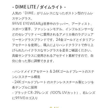
- DIME LITE / ダイムライト -
人気の「DIME」がリムレスになったボストン型のリムレ
スサングラス。
9FIVE EYEWEARは世界中のラッパー、アーティスト、
スポーツ選手、ファッションモデル、インフルエンサーな
どのセレブリティーに愛用されるアメリカ発のラグジュア
リーサングラスブランドです。24金ゴールドとイタリアン
アセテートを使用し、職人によりハンドクラフトで作り上
げられたハイクラスなサングラスを是非ご確認ください。
高級サングラスに使用されるアセテイト素材ですので、自
分に合った形に調整できます。
- ハンドメイドアセテート & 24Kゴールドプレートのステ
ンレススチール構造
- 24Kゴールドプレート のステンレススチール製ヒンジを
各テンプルに採用
- ブラック CR-39レンズ（100% UVカット）、右レンズ
に9FIVEロゴ入り