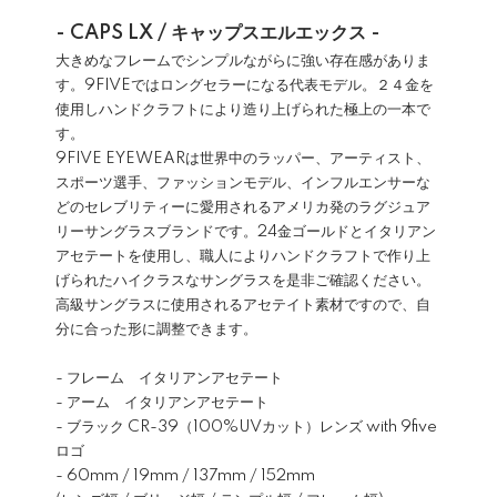
- CAPS LX / キャップスエルエックス -
大きめなフレームでシンプルながらに強い存在感がありま
す。9FIVEではロングセラーになる代表モデル。２４金を
使用しハンドクラフトにより造り上げられた極上の一本で
す。
9FIVE EYEWEARは世界中のラッパー、アーティスト、
スポーツ選手、ファッションモデル、インフルエンサーな
どのセレブリティーに愛用されるアメリカ発のラグジュア
リーサングラスブランドです。24金ゴールドとイタリアン
アセテートを使用し、職人によりハンドクラフトで作り上
げられたハイクラスなサングラスを是非ご確認ください。
高級サングラスに使用されるアセテイト素材ですので、自
分に合った形に調整できます。
- フレーム イタリアンアセテート
- アーム イタリアンアセテート
- ブラック CR-39（100%UVカット）レンズ with 9five
ロゴ
- 60mm / 19mm / 137mm / 152mm