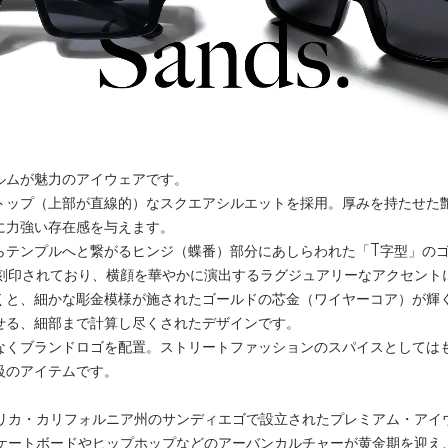
ルムが魅力のアイウェアです。
トップ（上部が直線的）なスクエアシルエットを採用。厚みを持たせた
に力強い存在感を与えます。
らテンプルへと繋がるヒンジ（蝶番）部分にあしらわれた「T字型」の
が刻印されており、横顔を華やかに演出するラグジュアリーなアクセント
くと、細かな彫金模様が施されたゴールドの芯金（ワイヤーコア）が輝
せる、細部まで計算し尽くされたデザインです。
なくブランドロゴを配置。ストリートファッションのスパイスとしては
級のアイテムです。
アメリカ・カリフォルニア州のサンディエゴで設立されたプレミアム・アイ
、スケートボードやヒップホップなどのアーバンカルチャーが黄金期を迎え