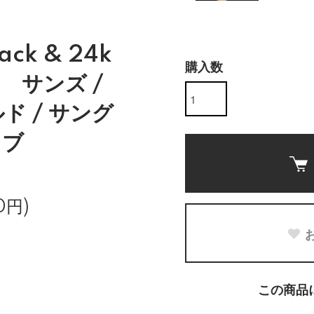
lack & 24k
購入数
es サンズ /
ド / サング
イブ
0円)
この商品