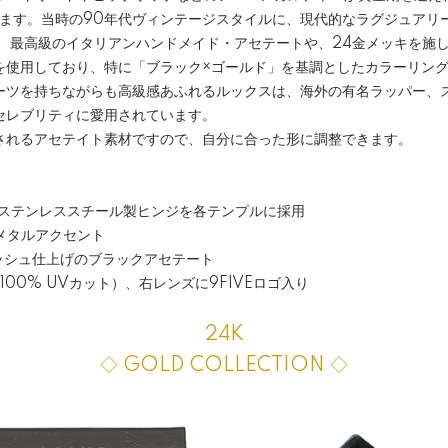
います。当時の90年代ヴィンテージスタイルに、現代的なラグジュアリ
。 最高級のイタリアンハンドメイド・アセテートや、24金メッキを施
を使用しており、特に「ブラック×ゴールド」を基調としたカラーリン
ーツを持ちながらも高級感あふれるルックスは、海外の有名ラッパー、
セレブリティに愛用されています。
されるアセテイト素材ですので、自分に合った形に調整できます。
 のステンレススチール製ヒンジを各テンプルに採用
のメタルアクセント
ッシュ仕上げのブラックアセテート
（100% UVカット）、右レンズに9FIVEロゴ入り
24K
◇ GOLD COLLECTION ◇