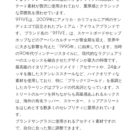
テート素材が贅沢に使用されており、重厚感とクラシック
な雰囲気を漂わせています。
9FIVEは、2009年にアメリカ・カリフォルニア州のサン
ディエゴで設立されたプレミアム・アイウェアブランドで
す。 ブランド名の「9FIVE」は、スケートボードやヒップ
ホップなどのアーバンカルチャーが黄金期を迎え、世界中
に大きな影響を与えた「1995年」に由来しています。当時
の90年代ヴィンテージスタイルに、現代的なラグジュアリ
ーのエッセンスを融合させたデザインが最大の特徴です。
最高級のイタリアンハンドメイド・アセテートや、24金メ
ッキを施したステンレススチールなど、ハイクオリティな
素材を使用しており、特に「ブラック×ゴールド」を基調と
したカラーリングはブランドの代名詞となっています。ス
トリートのルーツを持ちながらも高級感あふれるルックス
は、海外の有名ラッパー、スケーター、トップアスリート
をはじめとする数多くのセレブリティに愛用されていま
す。
ブランドサングラスに使用されるアセテイト素材ですの
で、自分に合った形に調整できます。