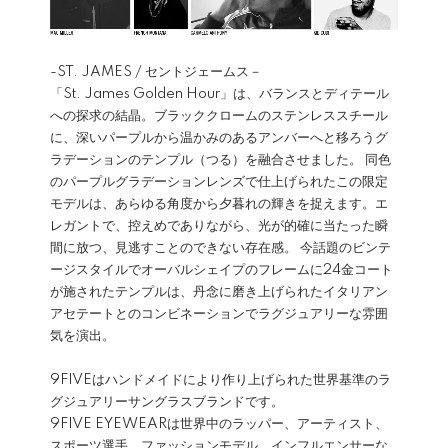
-ST. JAMES / セントジェームス－
「St. James Golden Hour」は、バランスとディテール
への探求の結晶。ブラッククロームのステンレススチール
に、深いパープルから温かみのあるアンバーへと移ろうグ
ラデーションのテンプル（つる）を融合させました。 同色
のパープルグラデーションレンズで仕上げられたこの限定
モデルは、あらゆる角度から夕暮れの輝きを捉えます。エ
レガントで、控えめでありながら、光が的確に当たった瞬
間に放つ、見逃すことのできない存在感。 今話題のビンテ
ージスタイルでオーバルシェイプのフレームに24金コート
が施されたテンプルは、丹念に磨き上げられたイタリアン
アセテートとのコンビネーションでラグジュアリーな雰囲
気を演出。
9FIVEはハンドメイドにより作り上げられた世界基準のラ
グジュアリーサングラスブランドです。
9FIVE EYEWEARは世界中のラッパー、アーティスト、
スポーツ選手、ファッションモデル、インフルエンサーな