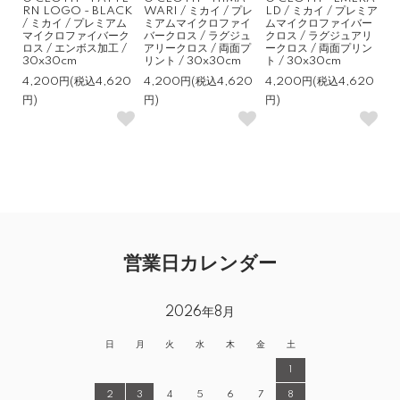
RN LOGO - BLACK
WARI / ミカイ / プレ
LD / ミカイ / プレミア
/ ミカイ / プレミアム
ミアムマイクロファイ
ムマイクロファイバー
マイクロファイバーク
バークロス / ラグジュ
クロス / ラグジュアリ
ロス / エンボス加工 /
アリークロス / 両面プ
ークロス / 両面プリン
30x30cm
リント / 30x30cm
ト / 30x30cm
4,200円(税込4,620
4,200円(税込4,620
4,200円(税込4,620
円)
円)
円)
営業日カレンダー
2026年8月
日
月
火
水
木
金
土
1
2
3
4
5
6
7
8