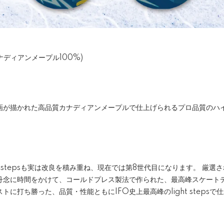
(カナディアンメープル100%)
画が描かれた高品質カナディアンメープルで仕上げられるプロ品質のハ
t stepsも実は改良を積み重ね、現在では第8世代目になります。 厳
丹念に時間をかけて、コールドプレス製法で作られた、最高峰スケートデ
に打ち勝った、品質・性能ともにIFO史上最高峰のlight steps