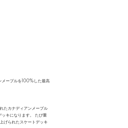
メープルを100%した最高
選されたカナディアンメープル
ッキになります。 たび重
で仕上げられたスケートデッキ