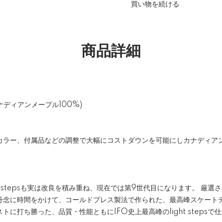
買い物を続ける
商品詳細
(カナディアンメープル100%)
カラー、付属品などの調整で大幅にコストダウンを可能にしカナディアン
t stepsも実は改良を積み重ね、現在では第9世代目になります。 厳
丹念に時間をかけて、コールドプレス製法で作られた、最高峰スケートデ
に打ち勝った、品質・性能ともにIFO史上最高峰のlight steps