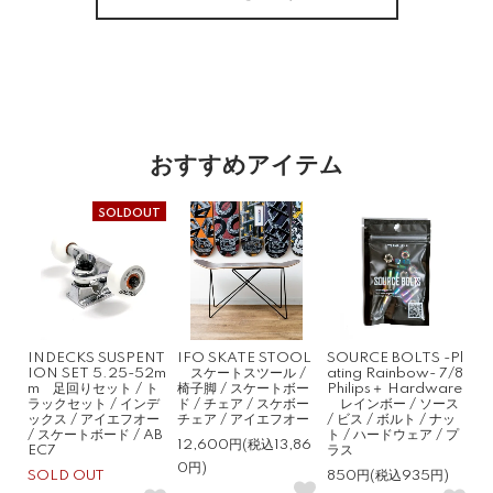
おすすめアイテム
SOLDOUT
INDECKS SUSPENT
IFO SKATE STOOL
SOURCE BOLTS -Pl
ION SET 5.25-52m
スケートスツール /
ating Rainbow- 7/8
m 足回りセット / ト
椅子脚 / スケートボー
Philips＋ Hardware
ラックセット / インデ
ド / チェア / スケボー
レインボー / ソース
ックス / アイエフオー
チェア / アイエフオー
/ ビス / ボルト / ナッ
/ スケートボード / AB
ト / ハードウェア / プ
12,600円(税込13,86
EC7
ラス
0円)
SOLD OUT
850円(税込935円)