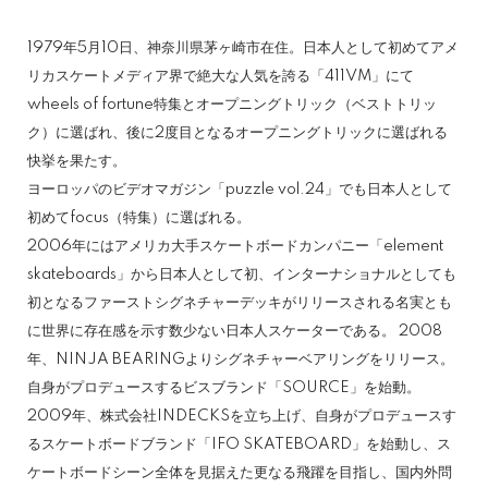
1979年5月10日、神奈川県茅ヶ崎市在住。日本人として初めてアメ
リカスケートメディア界で絶大な人気を誇る「411VM」にて
wheels of fortune特集とオープニングトリック（ベストトリッ
ク）に選ばれ、後に2度目となるオープニングトリックに選ばれる
快挙を果たす。
ヨーロッパのビデオマガジン「puzzle vol.24」でも日本人として
初めてfocus（特集）に選ばれる。
2006年にはアメリカ大手スケートボードカンパニー「element
skateboards」から日本人として初、インターナショナルとしても
初となるファーストシグネチャーデッキがリリースされる名実とも
に世界に存在感を示す数少ない日本人スケーターである。 2008
年、NINJA BEARINGよりシグネチャーベアリングをリリース。
自身がプロデュースするビスブランド「SOURCE」を始動。
2009年、株式会社INDECKSを立ち上げ、自身がプロデュースす
るスケートボードブランド「IFO SKATEBOARD」を始動し、ス
ケートボードシーン全体を見据えた更なる飛躍を目指し、国内外問