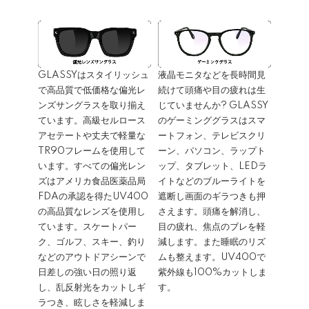
GLASSYはスタイリッシュ
液晶モニタなどを長時間見
で高品質で低価格な偏光レ
続けて頭痛や目の疲れは生
ンズサングラスを取り揃え
じていませんか? GLASSY
ています。高級セルロース
のゲーミンググラスはスマ
アセテートや丈夫で軽量な
ートフォン、テレビスクリ
TR90フレームを使用して
ーン、パソコン、ラップト
います。すべての偏光レン
ップ、タブレット、LEDラ
ズはアメリカ食品医薬品局
イトなどのブルーライトを
FDAの承認を得たUV400
遮断し画面のギラつきも押
の高品質なレンズを使用し
さえます。頭痛を解消し、
ています。スケートパー
目の疲れ、焦点のブレを軽
ク、ゴルフ、スキー、釣り
減します。また睡眠のリズ
などのアウトドアシーンで
ムも整えます。UV400で
日差しの強い日の照り返
紫外線も100%カットしま
し、乱反射光をカットしギ
す。
ラつき、眩しさを軽減しま