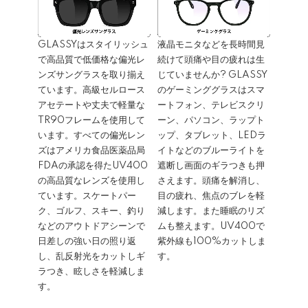
GLASSYはスタイリッシュ
液晶モニタなどを長時間見
で高品質で低価格な偏光レ
続けて頭痛や目の疲れは生
ンズサングラスを取り揃え
じていませんか? GLASSY
ています。高級セルロース
のゲーミンググラスはスマ
アセテートや丈夫で軽量な
ートフォン、テレビスクリ
TR90フレームを使用して
ーン、パソコン、ラップト
います。すべての偏光レン
ップ、タブレット、LEDラ
ズはアメリカ食品医薬品局
イトなどのブルーライトを
FDAの承認を得たUV400
遮断し画面のギラつきも押
の高品質なレンズを使用し
さえます。頭痛を解消し、
ています。スケートパー
目の疲れ、焦点のブレを軽
ク、ゴルフ、スキー、釣り
減します。また睡眠のリズ
などのアウトドアシーンで
ムも整えます。UV400で
日差しの強い日の照り返
紫外線も100%カットしま
し、乱反射光をカットしギ
す。
ラつき、眩しさを軽減しま
す。