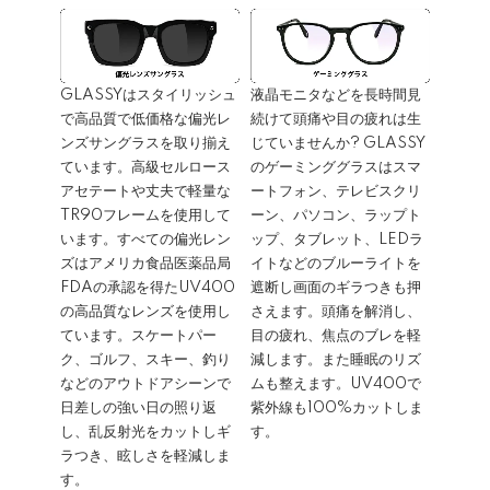
GLASSYはスタイリッシュ
液晶モニタなどを長時間見
で高品質で低価格な偏光レ
続けて頭痛や目の疲れは生
ンズサングラスを取り揃え
じていませんか? GLASSY
ています。高級セルロース
のゲーミンググラスはスマ
アセテートや丈夫で軽量な
ートフォン、テレビスクリ
TR90フレームを使用して
ーン、パソコン、ラップト
います。すべての偏光レン
ップ、タブレット、LEDラ
ズはアメリカ食品医薬品局
イトなどのブルーライトを
FDAの承認を得たUV400
遮断し画面のギラつきも押
の高品質なレンズを使用し
さえます。頭痛を解消し、
ています。スケートパー
目の疲れ、焦点のブレを軽
ク、ゴルフ、スキー、釣り
減します。また睡眠のリズ
などのアウトドアシーンで
ムも整えます。UV400で
日差しの強い日の照り返
紫外線も100%カットしま
し、乱反射光をカットしギ
す。
ラつき、眩しさを軽減しま
す。