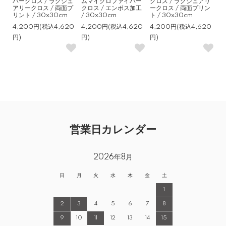
バークロス / ラグジュ
ムマイクロファイバー
クロス / ラグジュアリ
アリークロス / 両面プ
クロス / エンボス加工
ークロス / 両面プリン
リント / 30x30cm
/ 30x30cm
ト / 30x30cm
4,200円(税込4,620
4,200円(税込4,620
4,200円(税込4,620
円)
円)
円)
営業日カレンダー
2026年8月
日
月
火
水
木
金
土
1
2
3
4
5
6
7
8
9
10
11
12
13
14
15