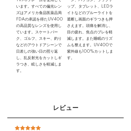
TR90フレームを使用して
ーン、パソコン、ラップト
います。すべての偏光レン
ップ、タブレット、LEDラ
ズはアメリカ食品医薬品局
イトなどのブルーライトを
FDAの承認を得たUV400
遮断し画面のギラつきも押
の高品質なレンズを使用し
さえます。頭痛を解消し、
ています。スケートパー
目の疲れ、焦点のブレを軽
ク、ゴルフ、スキー、釣り
減します。また睡眠のリズ
などのアウトドアシーンで
ムも整えます。UV400で
日差しの強い日の照り返
紫外線も100%カットしま
し、乱反射光をカットしギ
す。
ラつき、眩しさを軽減しま
す。
レビュー