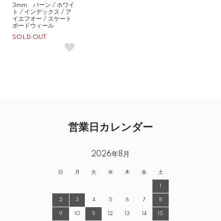
3mm バーン / ホワイ
ト / インデックス / ア
イエフオー / スケート
ボードウィール
SOLD OUT
営業日カレンダー
2026年8月
日
月
火
水
木
金
土
1
2
3
4
5
6
7
8
9
10
11
12
13
14
15