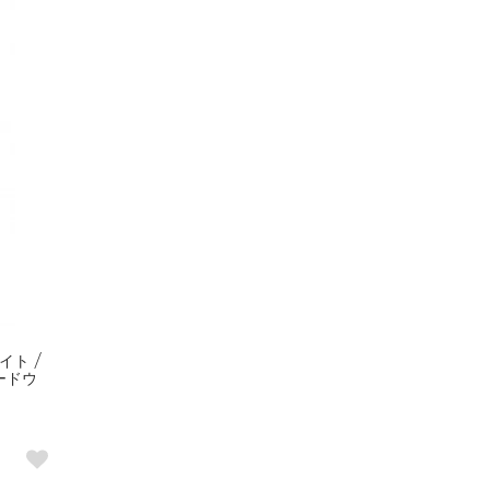
イト /
ードウ