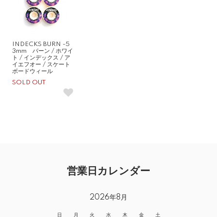
INDECKS BURN -5
3mm バーン / ホワイ
ト / インデックス / ア
イエフオー / スケート
ボードウィール
SOLD OUT
営業日カレンダー
2026年8月
日
月
火
水
木
金
土