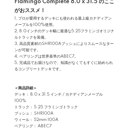
Flamingo Complete 8.0 x 31.5 のここ
がおススメ！
1, プロが愛用するデッキにも使われる最上級カナディアン
メープルを100%使用。
2, 8.0インチのデッキ幅に最適な5.25フラミンゴオリジナ
ルトラックを装備。
3, 高品質素材のSHR100Aブッシュによりスムースなター
ンが可能です。
4, ベアリングは世界基準のABEC7。
5, 完成品でお届けなので、知識がなくてもすぐに始められ
るコンプリートデッキです。
＜商品詳細＞
デッキ： 8.0 x 31.5 インチ / カナディアンメープル
100%
トラック： 5.25 フラミンゴトラック
ブッシュ： SHR100A
ウィール： 52mm 100A
ベアリング： ABEC7