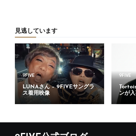
見逃しています
9FIVE
9FIVE
LUNAさん – 9FIVEサングラ
Tort
ス着用映像
ンが入