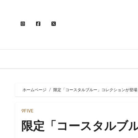
内
容
を
ス
キ
ッ
プ
ホームページ
限定「コースタルブルー」コレクションが登場
9FIVE
限定「コースタルブ