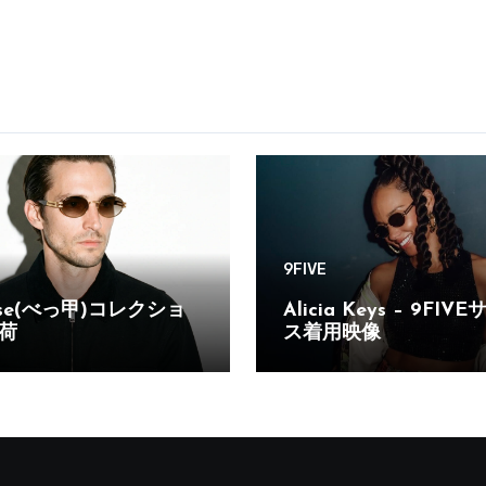
9FIVE
oise(べっ甲)コレクショ
Alicia Keys – 9FI
荷
ス着用映像