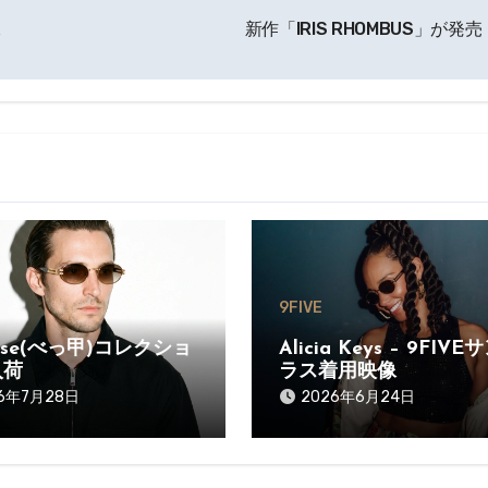
像
新作「IRIS RHOMBUS」が発
9FIVE
oise(べっ甲)コレクショ
Alicia Keys – 9FIV
入荷
ラス着用映像
26年7月28日
2026年6月24日