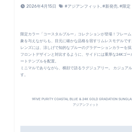
2026年4月15日
#アジアンフィット
,
#新発売
,
#限定
限定カラー「コースタルブルー」コレクションが登場！フレームという境界線を無くすことで生まれる、究極の「引き算の美学」。 素顔に近い自然な印
象を与えながらも、目元に確かな品格を宿すリムレスモデルです
レンズには、涼しげで知的なブルーのグラデーションカラーを採
フロントデザインと対比するように、サイドには重厚な24Kゴ
ートテンプルを配置。
ミニマルでありながら、横顔で語るラグジュアリー。 カジュア
す。
9FIVE PURITY COASTAL BLUE & 24K GOLD GRADATION SUNGL
アジアンフィット
投