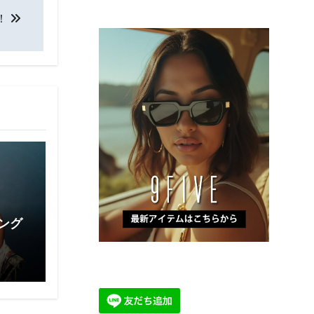
売！
Eサング