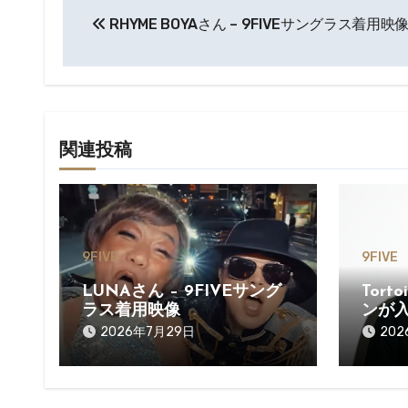
RHYME BOYAさん – 9FIVEサングラス着用映
稿
ナ
ビ
ゲ
関連投稿
ー
シ
ョ
9FIVE
9FIVE
ン
LUNAさん – 9FIVEサング
Tort
ラス着用映像
ンが
2026年7月29日
20