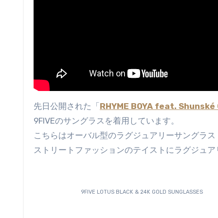
先日公開された「
RHYME BOYA feat. Shunské 
9FIVEのサングラスを着用しています。
こちらはオーバル型のラグジュアリーサングラス
ストリートファッションのテイストにラグジュア
9FIVE LOTUS BLACK & 24K GOLD SUNGLASSES