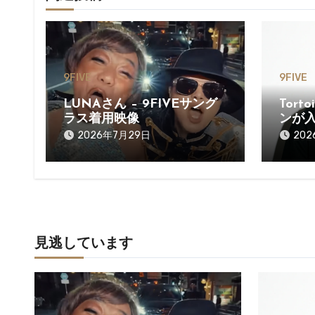
ー
シ
ョ
9FIVE
9FIVE
ン
LUNAさん – 9FIVEサング
Tort
ラス着用映像
ンが
2026年7月29日
20
見逃しています