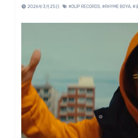
2026年3月25日
#DLIP RECORDS
,
#RHYME BOYA
,
#