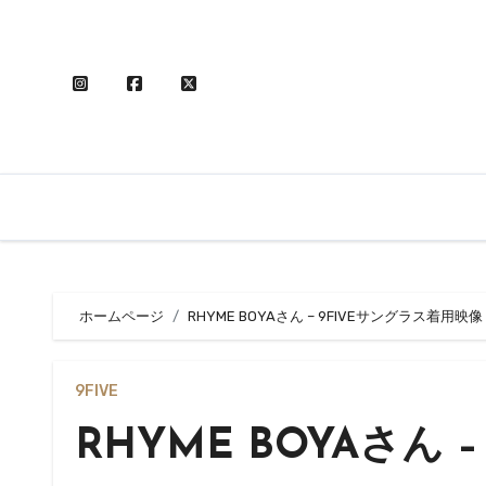
内
容
を
ス
キ
ッ
プ
ホームページ
RHYME BOYAさん – 9FIVEサングラス着用映像
9FIVE
RHYME BOYAさん 