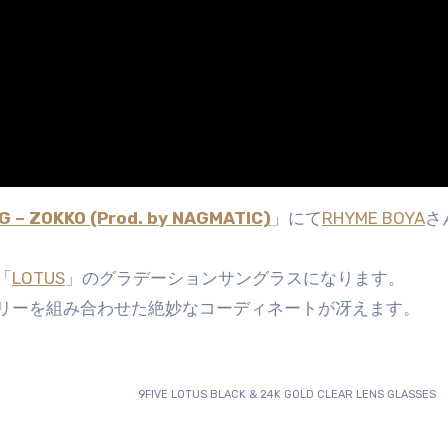
G – ZOKKO (Prod. by NAGMATIC)
」にて
RHYME BOYA
さ
「
LOTUS
」のグラデーションサングラスになります。
リーを組み合わせた絶妙なコーディネートが冴えます。
9FIVE LOTUS BLACK & 24K GOLD CLEAR LENS GLASSES