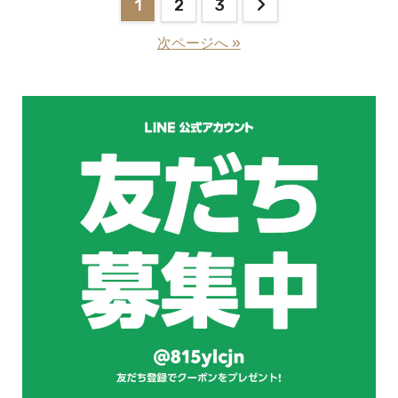
投
1
2
3
稿
次ページへ »
の
ペ
ー
ジ
送
り