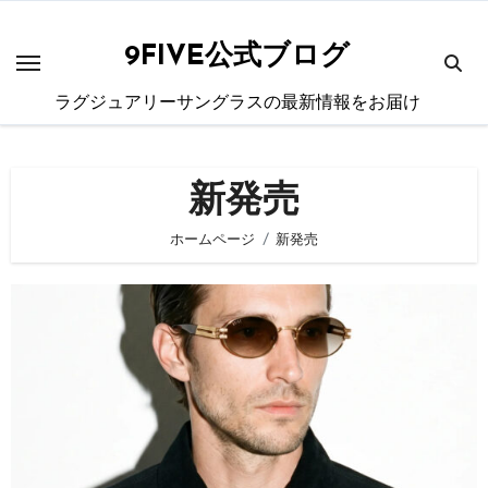
内
容
9FIVE公式ブログ
を
ラグジュアリーサングラスの最新情報をお届け
ス
キ
ッ
新発売
プ
ホームページ
新発売